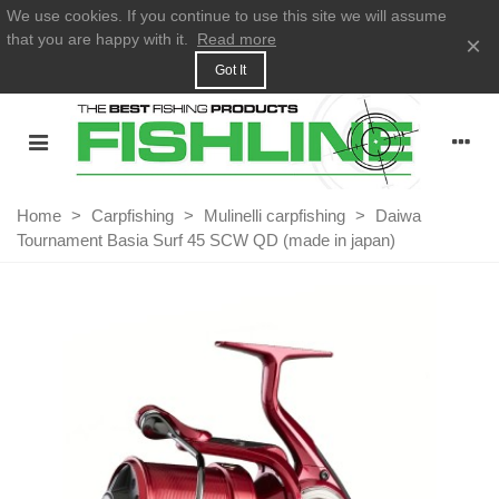
We use cookies. If you continue to use this site we will assume
that you are happy with it.
Read more
×
Got It
Home
>
Carpfishing
>
Mulinelli carpfishing
>
Daiwa
Tournament Basia Surf 45 SCW QD (made in japan)